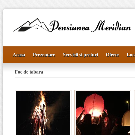
Acasa
Prezentare
Servicii si preturi
Oferte
Loca
Foc de tabara